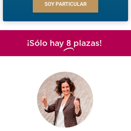
SOY PARTICULAR
8
¡Sólo hay
plazas!