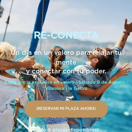
RE-CONECTA
Un día en un velero para relajar tu
mente
y conectar con tu poder.
Experiencia exclusiva en velero · Sábado 9 de Agosto ·
Vilanova i la Geltrú
¡RESERVAR MI PLAZA AHORA!
¡Solo 6 plazas disponibles!