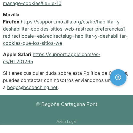
manage-cookies#ie=ie-10
Mozilla
Firefox
https://support.mozilla.org/es/kb/habilitar-y-
deshabilitar-cookies-sitios-web-rastrear-preferencias?
redirectlocale=es&redirectslug=habilitar-y-deshabilitar-
cookies-que-los-sitios-we
Apple Safari
https://support.apple.com/es-
es/HT201265
Si tienes cualquier duda sobre esta Política de Cookies,
puedes contactar con nosotros enviándonos un mail
a
bego@bccoaching.net
.
© Begoña Cartagena Font
Aviso Legal
Política de Privacidad