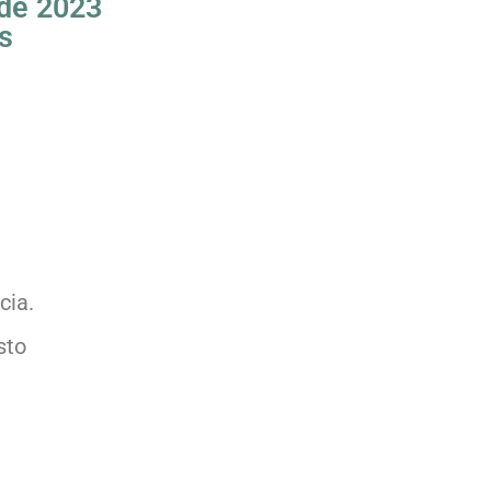
 de 2023
s
cia.
sto