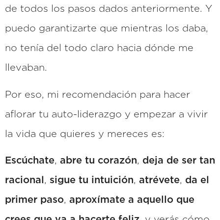
de todos los pasos dados anteriormente. Y
puedo garantizarte que mientras los daba,
no tenía del todo claro hacia dónde me
llevaban.
Por eso, mi recomendación para hacer
aflorar tu auto-liderazgo y empezar a vivir
la vida que quieres y mereces es:
Escúchate
,
abre tu corazón
,
deja de ser tan
racional
,
sigue tu intuición
,
atrévete
,
da el
primer paso
,
aproxímate a aquello que
crees que va a hacerte feliz
, y verás cómo