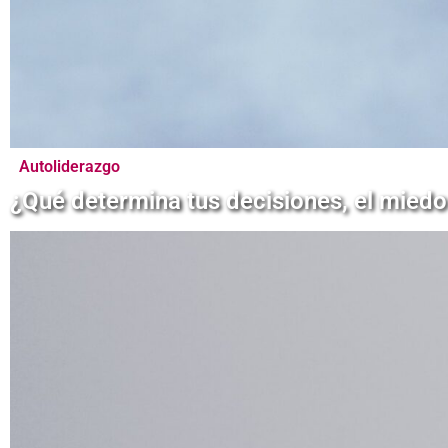
Autoliderazgo
¿Qué determina tus decisiones, el miedo