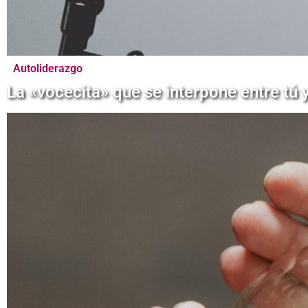
Autoliderazgo
La «vocecita» que se interpone entre tú y