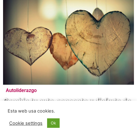
Autoliderazgo
Cambia tu auto-concepto y disfruta de
lo que quieres
Esta web usa cookies.
Cookie settings
Ok